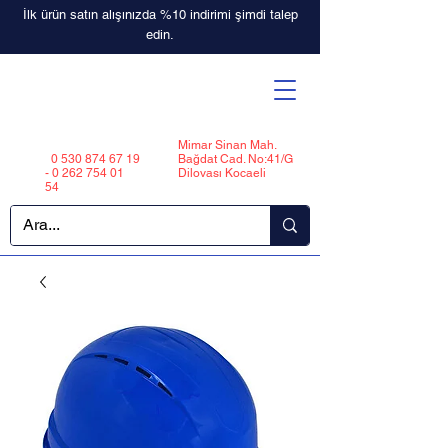
İlk ürün satın alışınızda %10 indirimi şimdi talep
edin.
Mimar Sinan Mah.
0 530 874 67 19
Bağdat Cad. No:41/G
-
0 262 754 01
Dilovası Kocaeli
54