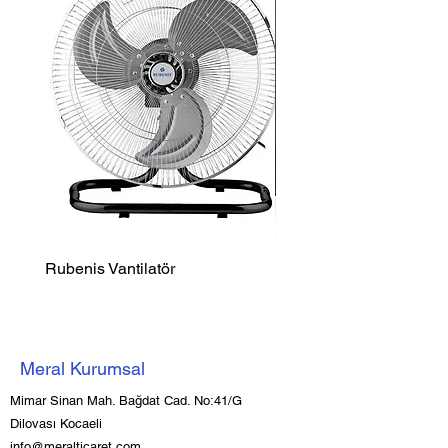
Rubenis Vantilatör
Luxell Şömine Isıtıcı
Meral Kurumsal
Mimar Sinan Mah. Bağdat Cad. No:41/G
Dilovası Kocaeli
info@meralticaret.com