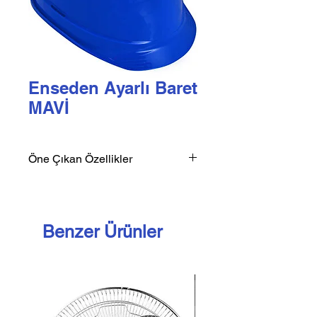
Enseden Ayarlı Baret
MAVİ
Öne Çıkan Özellikler
EN 397 standardına uygun
Enseden ayarlı
Sağlam ve dayanıklı
Benzer Ürünler
Yükseklik ayarı özelliği
Ergonomik tasarım