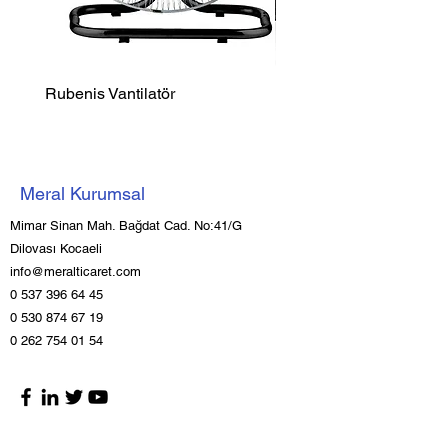
Rubenis Vantilatör
Luxell Şömine Isıtıcı
Meral Kurumsal
Mimar Sinan Mah. Bağdat Cad. No:41/G
Dilovası Kocaeli
info@meralticaret.com
0 537 396 64 45
0 530 874 67 19
0 262 754 01 54