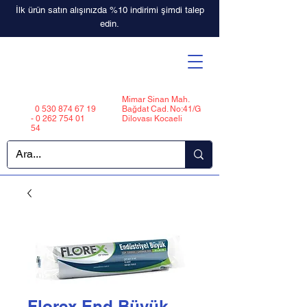
İlk ürün satın alışınızda %10 indirimi şimdi talep
edin.
Mimar Sinan Mah.
0 530 874 67 19
Bağdat Cad. No:41/G
-
0 262 754 01
Dilovası Kocaeli
54
Florex End Büyük