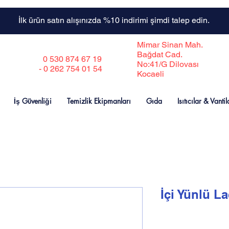
İlk ürün satın alışınızda %10 indirimi şimdi talep edin.
Mimar Sinan Mah.
Bağdat Cad.
0 530 874 67 19
No:41/G Dilovası
- 0 262 754 01 54
Kocaeli
İş Güvenliği
Temizlik Ekipmanları
Gıda
Isıtıcılar & Vantil
İçi Yünlü La