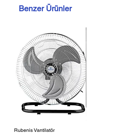
Kir ve Mikroplardan Kolayca
Benzer Ürünler
Kurtulun
Rubenis Vantilatör
Luxell Şömine Isıtıcı