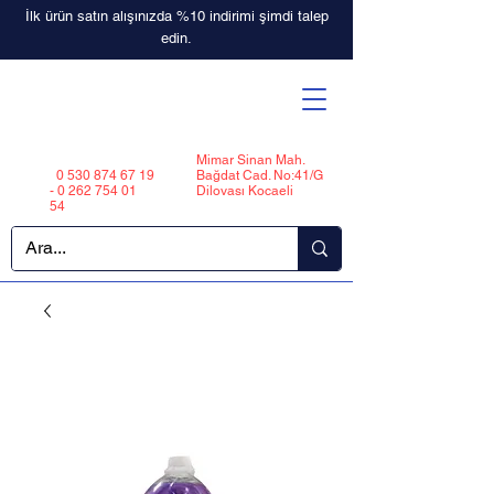
İlk ürün satın alışınızda %10 indirimi şimdi talep
edin.
Mimar Sinan Mah.
0 530 874 67 19
Bağdat Cad. No:41/G
-
0 262 754 01
Dilovası Kocaeli
54