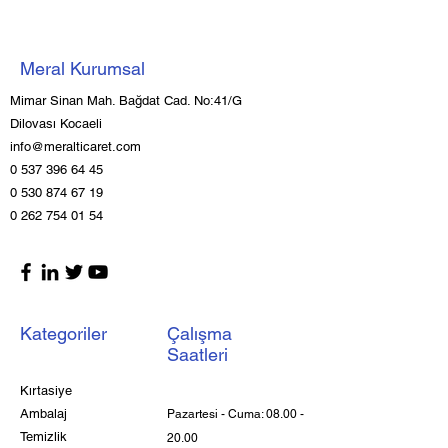
Meral Kurumsal
Mimar Sinan Mah. Bağdat Cad. No:41/G
Dilovası Kocaeli
info@meralticaret.com
0 537 396 64 45
0 530 874 67 19
0 262 754 01 54
Kategoriler
Çalışma
Saatleri
Kırtasiye
Ambalaj
Pazartesi - Cuma:
08.00 -
Temizlik
20.00