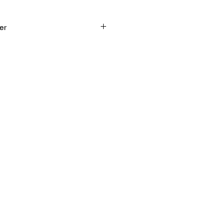
er
ti
t