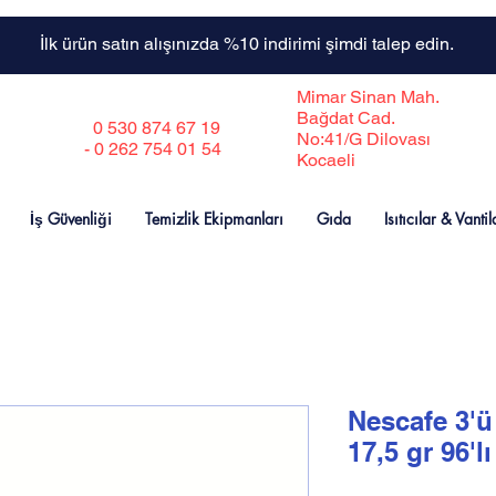
İlk ürün satın alışınızda %10 indirimi şimdi talep edin.
Mimar Sinan Mah.
Bağdat Cad.
0 530 874 67 19
No:41/G Dilovası
- 0 262 754 01 54
Kocaeli
İş Güvenliği
Temizlik Ekipmanları
Gıda
Isıtıcılar & Vantil
Nescafe 3'ü
17,5 gr 96'l