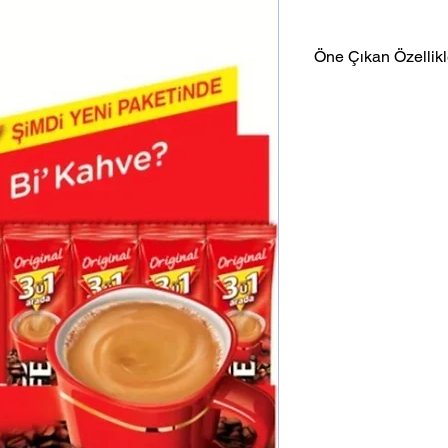
Öne Çıkan Özellikl
- Pratik 3'ü 1 arada
- Eşsiz Nescafe lezze
- 96'lı ekonomik pake