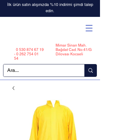
İlk ürün satın alışınızda %10 indirimi şimdi talep
edin.
Mimar Sinan Mah.
0 530 874 67 19
Bağdat Cad. No:41/G
-
0 262 754 01
Dilovası Kocaeli
54