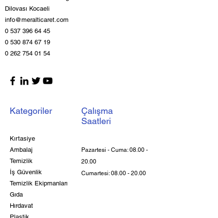
Dilovası Kocaeli
info@meralticaret.com
0 537 396 64 45
0 530 874 67 19
0 262 754 01 54
Kategoriler
Çalışma
Saatleri
Kırtasiye
Ambalaj
Pazartesi - Cuma:
08.00 -
Temizlik
20.00
İş Güvenlik
Cumartesi:
08.00 - 20.00
Temizlik Ekipmanları
Gıda
Hırdavat
Plastik