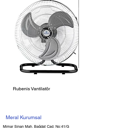
Rubenis Vantilatör
Luxell Şömine Isıtıcı
Meral Kurumsal
Mimar Sinan Mah. Bağdat Cad. No:41/G