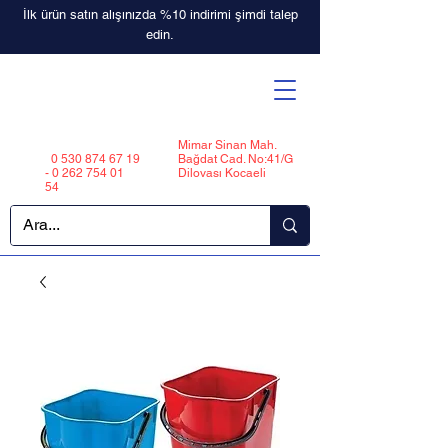
İlk ürün satın alışınızda %10 indirimi şimdi talep
edin.
Mimar Sinan Mah.
0 530 874 67 19
Bağdat Cad. No:41/G
-
0 262 754 01
Dilovası Kocaeli
54