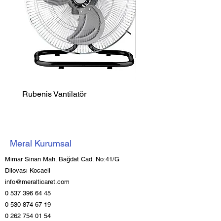
Rubenis Vantilatör
Luxell Şömine Isıtıcı
Meral Kurumsal
Mimar Sinan Mah. Bağdat Cad. No:41/G
Dilovası Kocaeli
info@meralticaret.com
0 537 396 64 45
0 530 874 67 19
0 262 754 01 54