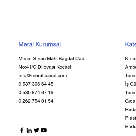
Meral Kurumsal
Kate
Mimar Sinan Mah. Bağdat Cad.
Kırta
No:41/G Dilovası Kocaeli
Amba
info@meralticaret.com
Temiz
0 537 396 64 45
İş Gü
0 530 874 67 19
Temi
0 262 754 01 54
Gıd
Hırd
Plast
Endüs