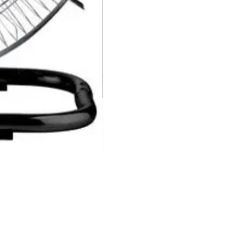
Luxell Şömine Isıtıcı