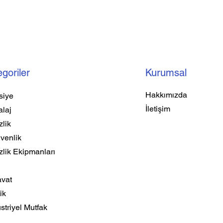
goriler
Kurumsal
Hakkımızda
siye
İletişim
laj
lik
venlik
zlik Ekipmanları
a
avat
ik
triyel Mutfak