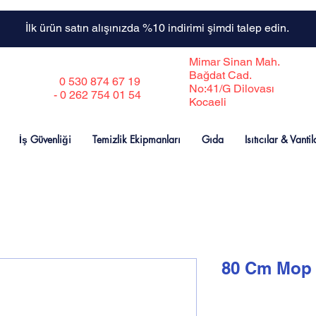
İlk ürün satın alışınızda %10 indirimi şimdi talep edin.
Mimar Sinan Mah.
Bağdat Cad.
0 530 874 67 19
No:41/G Dilovası
- 0 262 754 01 54
Kocaeli
İş Güvenliği
Temizlik Ekipmanları
Gıda
Isıtıcılar & Vantil
80 Cm Mop