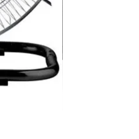
Luxell Şömine Isıtıcı