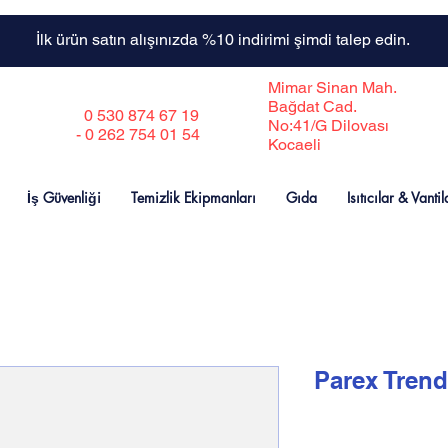
İlk ürün satın alışınızda %10 indirimi şimdi talep edin.
Mimar Sinan Mah.
Bağdat Cad.
0 530 874 67 19
No:41/G Dilovası
- 0 262 754 01 54
Kocaeli
İş Güvenliği
Temizlik Ekipmanları
Gıda
Isıtıcılar & Vantil
Parex Trend