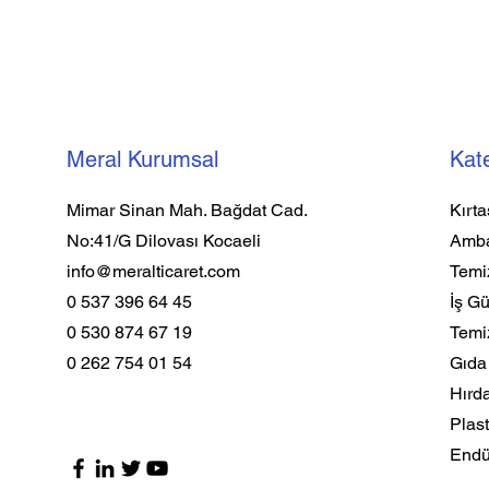
Meral Kurumsal
Kate
Mimar Sinan Mah. Bağdat Cad.
Kırta
No:41/G Dilovası Kocaeli
Amba
info@meralticaret.com
Temiz
0 537 396 64 45
İş Gü
0 530 874 67 19
Temi
0 262 754 01 54
Gıd
Hırd
Plast
Endüs