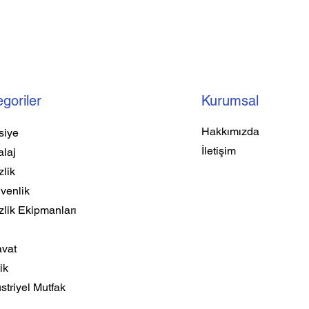
goriler
Kurumsal
Hakkımızda
siye
İletişim
laj
lik
venlik
zlik Ekipmanları
a
avat
ik
triyel Mutfak